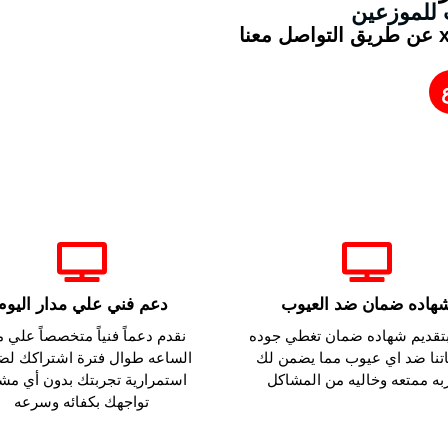
للموزعين
يمكنك الان ان تصبح موزع لسيرفر x iptv عن طريق التواصل معنا
ليه تشترك في سيرفر اكس x iptv
هاده ضمان ضد العيوب
دعم فني علي مدار اليوم
بتقديم شهاده ضمان تغطي جوده
نقدم دعماً فنياً متخصصاً علي م
تنا ضد اي عيوب مما يضمن لك
الساعه طوال فترة اشتراكك لض
به ممتعه وخاليه من المشاكل
استمرارية تجربتك بدون أي مش
تواجهك بكفائه وسرعه