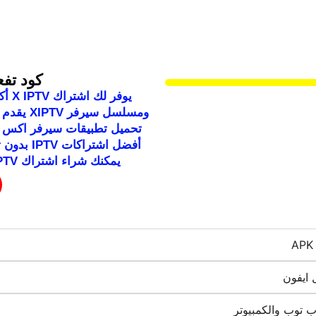
كود تفعيل
ومسلسل س
أفضل اشت
يمكنك شراء اشتراك XIPTV بسعر مميز مع تسليم فوري للاشتراك
 ايفون
 توب والكمبيوتر