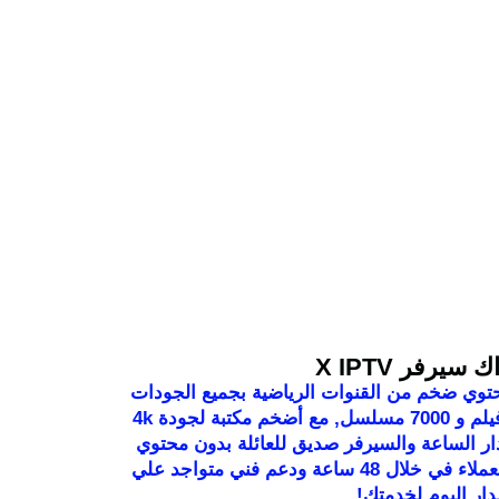
 مدار الوقت
 سيرفر X IPTV
 في سيرفر اكس IPTV محتوي ضخم من القنوات الرياضية بجميع الجودات
بالإضافة إلي أكثر من 20,000 فيلم و 7000 مسلسل, مع أضخم مكتبة لجودة 4k
دار الساعة والسيرفر صديق للعائلة بدون محتوي
إباحي بالإضافة لتنفيذ طلبات العملاء في خلال 48 ساعة ودعم فني متواجد علي
دار اليوم لخدمتك!